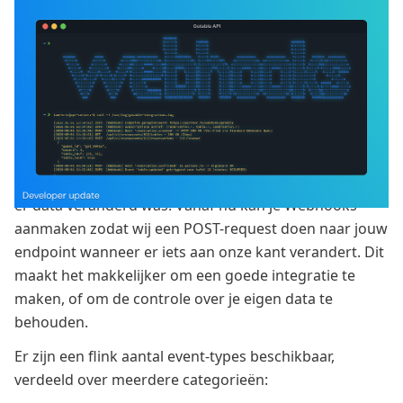
Ontwikkelaars en integratiepartners kunnen nu
nog beter integreren met nieuwe uitbreidingen aan
onze REST API en de nieuwe Webhooks
functionaliteit.
Webhooks
Voorheen moest je regelmatig pollen om te kijken of
er data veranderd was. Vanaf nu kan je Webhooks
aanmaken zodat wij een POST-request doen naar jouw
endpoint wanneer er iets aan onze kant verandert. Dit
maakt het makkelijker om een goede integratie te
maken, of om de controle over je eigen data te
behouden.
Er zijn een flink aantal event-types beschikbaar,
verdeeld over meerdere categorieën: